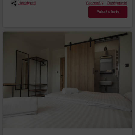
Udostępnij
Szczegóły
Dostępność
od jej otrzymania, o czym informuje Gościa w tej samej
formie: pisemnej lub elektronicznej.
Pokaż oferty
Jeżeli informacje podane w reklamacji wymagają
uzupełnienia, Usługodawca zwróci się o ich
uzupełnienie w terminie wyznaczonym do rozpoznania
reklamacji. Termin, o którym mowa w pkt 3 biegnie dla
Usługodawcy od momentu otrzymania uzupełnionej
reklamacji.
W wypadku odmowy uwzględnienia reklamacji
Usługodawca jest obowiązany szczegółowo uzasadnić
na piśmie lub w formie elektronicznej przyczyny
odmowy.
USTALENIA KOŃCOWE
Osoba dokonująca rezerwacji online ponosi
odpowiedzialność za prawidłowość danych podanych w
Elektronicznym Formularzu Rezerwacji. Usługodawca
nie ponosi odpowiedzialności za nieprawidłowy wybór
terminu lub błędnie wprowadzone dane w formularzu. W
przypadku stwierdzenia nieprawidłowości, których nie
można skorygować poprzez edycję rezerwacji, prosimy
o pilny kontakt z Obsługą.
Dane kontaktowe dostępne są w zakładce „Kontakt”, w
górnej części kalendarza rezerwacji oraz w e-mailach.