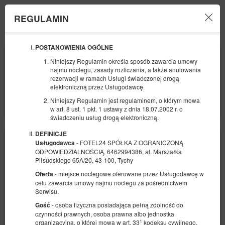
REGULAMIN
Menu
POSTANOWIENIA OGÓLNE
POCZĄTEK
KONIEC
Niniejszy Regulamin określa sposób zawarcia umowy
06
07
SIERPNIA
SIERPNIA
najmu noclegu, zasady rozliczania, a także anulowania
2026
2026
rezerwacji w ramach Usługi świadczonej drogą
elektroniczną przez Usługodawcę.
LICZBA OSÓB
Niniejszy Regulamin jest regulaminem, o którym mowa
2
FILTRY
w art. 8 ust. 1 pkt. 1 ustawy z dnia 18.07.2002 r. o
świadczeniu usług drogą elektroniczną.
DEFINICJE
- FOTEL24 SPÓŁKA Z OGRANICZONĄ
Usługodawca
ODPOWIEDZIALNOŚCIĄ, 6462994386, al. Marszałka
Piłsudskiego 65A/20, 43-100, Tychy
- miejsce noclegowe oferowane przez Usługodawcę w
Oferta
celu zawarcia umowy najmu noclegu za pośrednictwem
Serwisu.
- osoba fizyczna posiadająca pełną zdolność do
Gość
czynności prawnych, osoba prawna albo jednostka
1
organizacyjna, o której mowa w art. 33
kodeksu cywilnego,