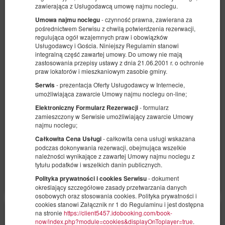
zawierająca z Usługodawcą umowę najmu noclegu.
- czynność prawna, zawierana za
Umowa najmu noclegu
pośrednictwem Serwisu z chwilą potwierdzenia rezerwacji,
regulująca ogół wzajemnych praw i obowiązków
Usługodawcy i Gościa. Niniejszy Regulamin stanowi
integralną część zawartej umowy. Do umowy nie mają
zastosowania przepisy ustawy z dnia 21.06.2001 r. o ochronie
Jagoda (101)
praw lokatorów i mieszkaniowym zasobie gminy.
Dostępna liczba: 1
- prezentacja Oferty Usługodawcy w Internecie,
Serwis
2 osoby
1 sypialnia
2 łóżka pojedyncze (Single)
umożliwiająca zawarcie Umowy najmu noclegu on-line;
- formularz
Elektroniczny Formularz Rezerwacji
280,00 zł
zamieszczony w Serwisie umożliwiający zawarcie Umowy
najmu noclegu;
2 osoby / 1 noc
- całkowita cena usługi wskazana
Całkowita Cena Usługi
podczas dokonywania rezerwacji, obejmująca wszelkie
Udostępnij
Szczegóły
Dostępność
należności wynikające z zawartej Umowy najmu noclegu z
tytułu podatków i wszelkich danin publicznych.
Pokaż oferty
- dokument
Polityka prywatności i cookies Serwisu
określający szczegółowe zasady przetwarzania danych
osobowych oraz stosowania cookies. Polityka prywatności i
cookies stanowi Załącznik nr 1 do Regulaminu i jest dostępna
na stronie
https://client5457.idobooking.com/book-
now/index.php?module=cookies&displayOnToplayer=true
.